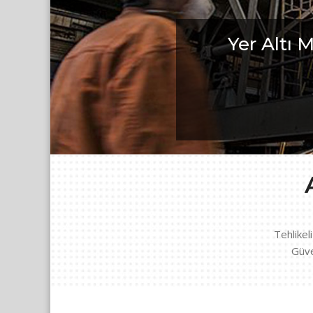
Yüks
Günümüzde mesleklerin değiş
Tehlikel
Güve