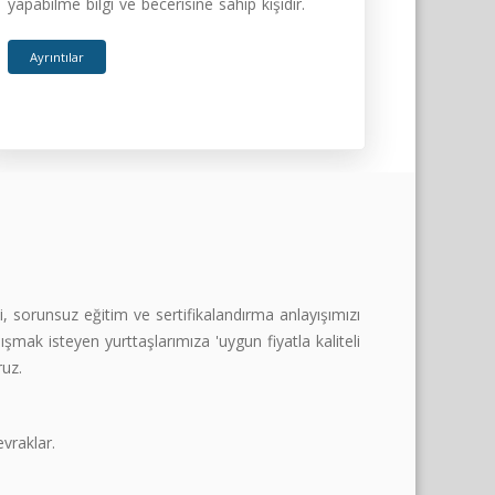
yapabilme bilgi ve becerisine sahip kişidir.
Ayrıntılar
i, sorunsuz eğitim ve sertifikalandırma anlayışımızı
lışmak isteyen yurttaşlarımıza 'uygun fiyatla kaliteli
uz.
evraklar.