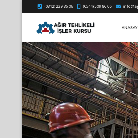
(0312) 229 86 06
(0544) 509 86 06
info@agi
ANASAY
Previous