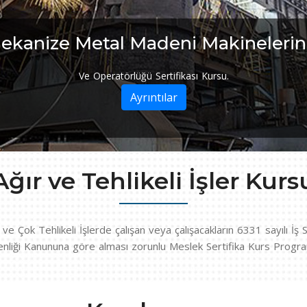
ek Gerilim Sistemleri Sertifikası 
im ile karşı karşıya olması ve daha karmaşık bir yapıda bulunmaya 
yeterliklerin
Ayrıntılar
Ağır ve Tehlikeli İşler Kurs
i ve Çok Tehlikeli İşlerde çalışan veya çalışacakların 6331 sayılı İş S
nliği Kanununa göre alması zorunlu Meslek Sertifika Kurs Progra