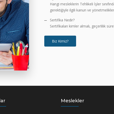
Hangi mesleklerin Tehlikeli İşler sınıfınd
gerektiğiyle ilgili kanun ve yönetmelikler
Sertifika Nedir?
Sertifikaları kimler almalı, geçerlilik sürele
Biz Kimiz?
lar
Meslekler