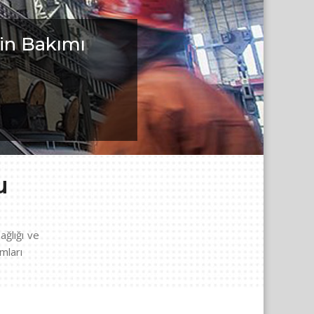
Kursu
başlaması nedeniyle, meslekî
u
ağlığı ve
mları