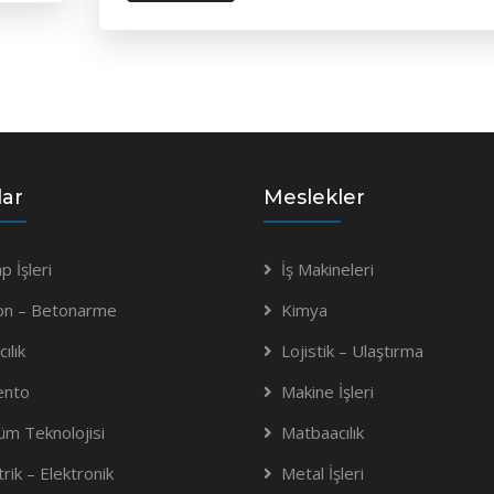
lar
Meslekler
p İşleri
İş Makineleri
on – Betonarme
Kimya
ılık
Lojistik – Ulaştırma
ento
Makine İşleri
m Teknolojisi
Matbaacılık
trik – Elektronik
Metal İşleri