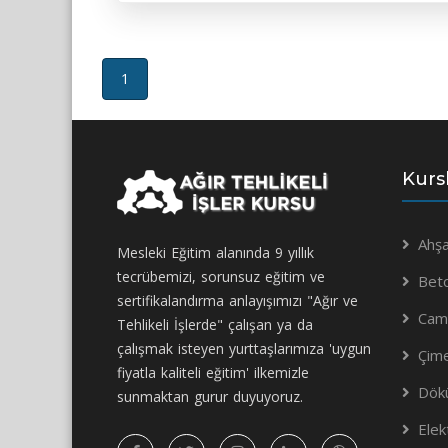
(current)
1
Kurs
Ahşa
Mesleki Eğitim alanında 9 yıllık
tecrübemizi, sorunsuz eğitim ve
Bet
sertifikalandırma anlayışımızı "Ağır ve
Camc
Tehlikeli İşlerde" çalışan ya da
çalışmak isteyen yurttaşlarımıza 'uygun
Çim
fiyatla kaliteli eğitim' ilkemizle
Dökü
sunmaktan gurur duyuyoruz.
Elek