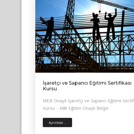
İşaretçi ve Sapancı Eğitimi Sertifikası
Kursu
MEB Onaylı İşaretçi ve Sapancı Eğitimi Sertif
Kursu - Milli Eğitim Onaylı Belge
Ayrıntılar...