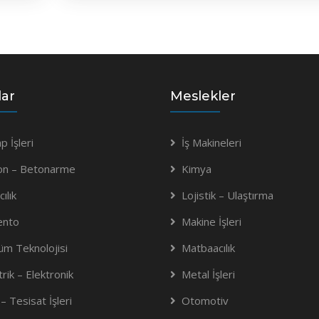
lar
Meslekler
p İşleri
İş Makineleri
on – Betonarme
Kimya
ılık
Lojistik – Ulaştırma
ento
Makine İşleri
m Teknolojisi
Matbaacılık
trik – Elektronik
Metal İşleri
– Tesisat İşleri
Otomotiv