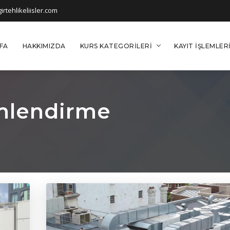
rtehlikeliisler.com
FA
HAKKIMIZDA
KURS KATEGORILERI
KAYIT İŞLEMLER
imlendirme