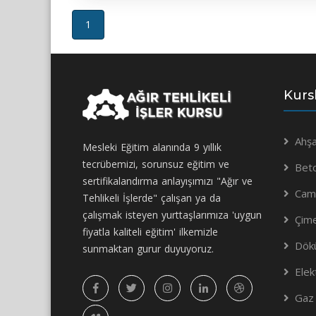
(current)
1
Kurs
Ahşa
Mesleki Eğitim alanında 9 yıllık
tecrübemizi, sorunsuz eğitim ve
Bet
sertifikalandırma anlayışımızı "Ağır ve
Camc
Tehlikeli İşlerde" çalışan ya da
çalışmak isteyen yurttaşlarımıza 'uygun
Çim
fiyatla kaliteli eğitim' ilkemizle
Dökü
sunmaktan gurur duyuyoruz.
Elek
Gaz 