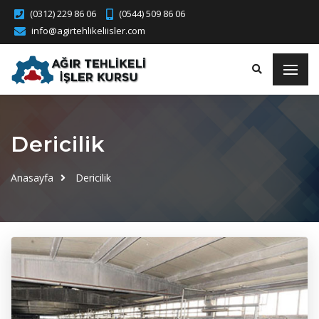
(0312) 229 86 06
(0544) 509 86 06
info@agirtehlikeliisler.com
Dericilik
Anasayfa
Dericilik