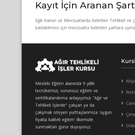
Kayıt İçin Aranan Şart
İlgili Kanun ve Mevzuatlarda
belirtilen Tehlikeli ve 
katılabilmesi için mevzuatta belirtilen şartlara uym
Kurs
Ahşa
Mesleki Eğitim alanında 9 yıllık
tecrübemizi, sorunsuz eğitim ve
Bet
sertifikalandırma anlayışımızı "Ağır ve
Camc
Tehlikeli İşlerde" çalışan ya da
çalışmak isteyen yurttaşlarımıza 'uygun
Çim
fiyatla kaliteli eğitim' ilkemizle
Dökü
sunmaktan gurur duyuyoruz.