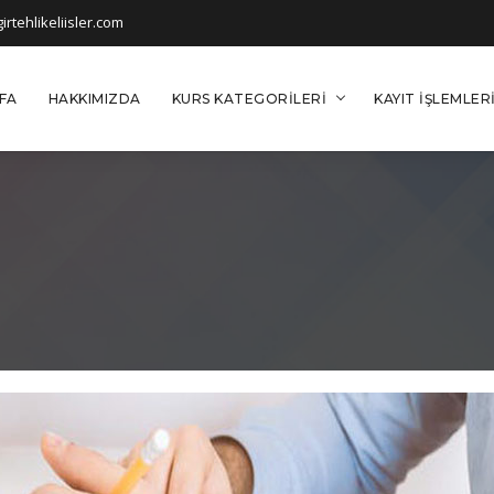
rtehlikeliisler.com
FA
HAKKIMIZDA
KURS KATEGORILERI
KAYIT İŞLEMLER