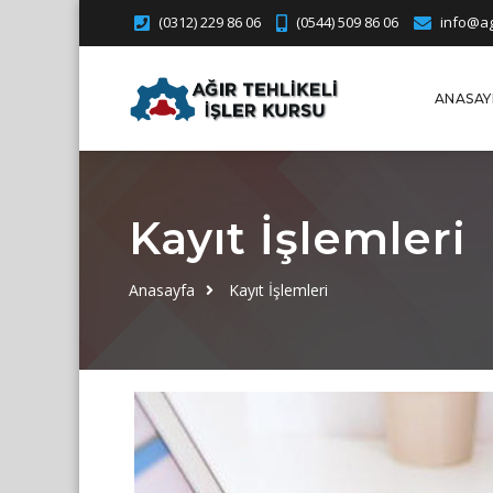
(0312) 229 86 06
(0544) 509 86 06
info@agi
ANASAY
Kayıt İşlemleri
Anasayfa
Kayıt İşlemleri