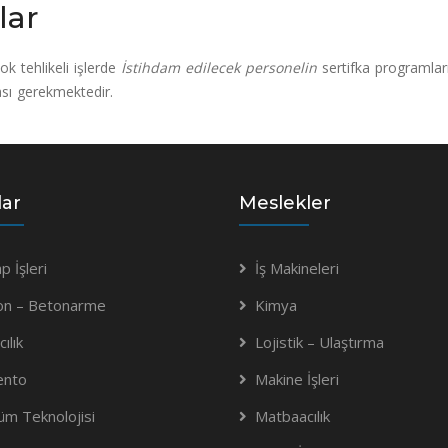
lar
çok tehlikeli işlerde
İstihdam edilecek personelin
sertifka programlar
ası gerekmektedir.
lar
Meslekler
p İşleri
İş Makineleri
on – Betonarme
Kimya
ılık
Lojistik – Ulaştırma
ento
Makine İşleri
m Teknolojisi
Matbaacılık