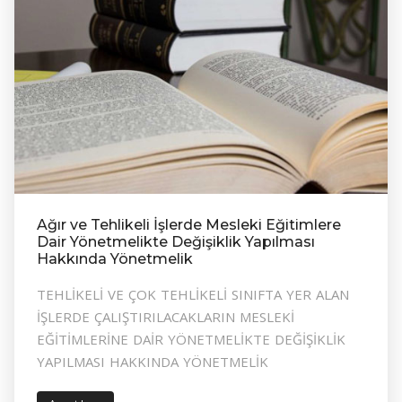
Ağır ve Tehlikeli İşlerde Mesleki Eğitimlere
Dair Yönetmelikte Değişiklik Yapılması
Hakkında Yönetmelik
TEHLİKELİ VE ÇOK TEHLİKELİ SINIFTA YER ALAN
İŞLERDE ÇALIŞTIRILACAKLARIN MESLEKİ
EĞİTİMLERİNE DAİR YÖNETMELİKTE DEĞİŞİKLİK
YAPILMASI HAKKINDA YÖNETMELİK