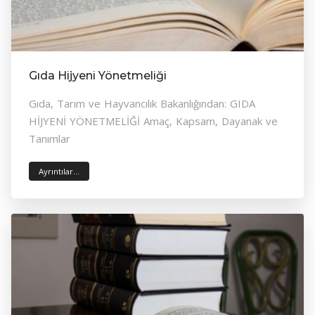
Gıda Hijyeni Yönetmeliği
Gıda, Tarım ve Hayvancılık Bakanlığından: GIDA
HİJYENİ YÖNETMELİĞİ Amaç, Kapsam, Dayanak ve
Tanımlar
Ayrıntılar...