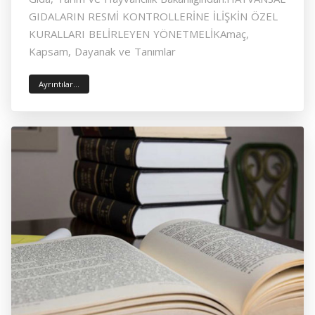
GIDALARIN RESMİ KONTROLLERİNE İLİŞKİN ÖZEL
KURALLARI BELİRLEYEN YÖNETMELİKAmaç,
Kapsam, Dayanak ve Tanımlar
Ayrıntılar...