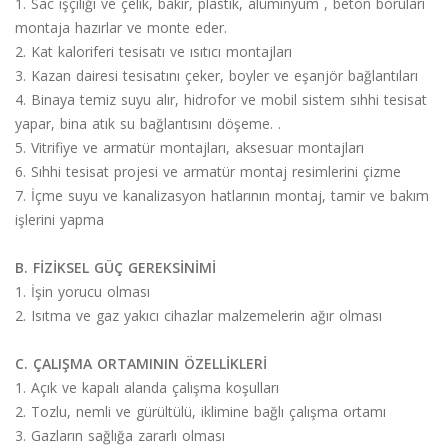
1. Sac işçiliği ve çelik, bakır, plastik, alüminyum , beton boruları
montaja hazırlar ve monte eder.
2. Kat kaloriferi tesisatı ve ısıtıcı montajları
3. Kazan dairesi tesisatını çeker, boyler ve eşanjör bağlantıları
4. Binaya temiz suyu alır, hidrofor ve mobil sistem sıhhi tesisat
yapar, bina atık su bağlantısını döşeme. .
5. Vitrifiye ve armatür montajları, aksesuar montajları
6. Sıhhi tesisat projesi ve armatür montaj resimlerini çizme
7. İçme suyu ve kanalizasyon hatlarının montaj, tamir ve bakım
işlerini yapma
B. FİZİKSEL GÜÇ GEREKSİNİMİ
1. İşin yorucu olması
2. Isıtma ve gaz yakıcı cihazlar malzemelerin ağır olması
C. ÇALIŞMA ORTAMININ ÖZELLİKLERİ
1. Açık ve kapalı alanda çalışma koşulları
2. Tozlu, nemli ve gürültülü, iklimine bağlı çalışma ortamı
3. Gazların sağlığa zararlı olması