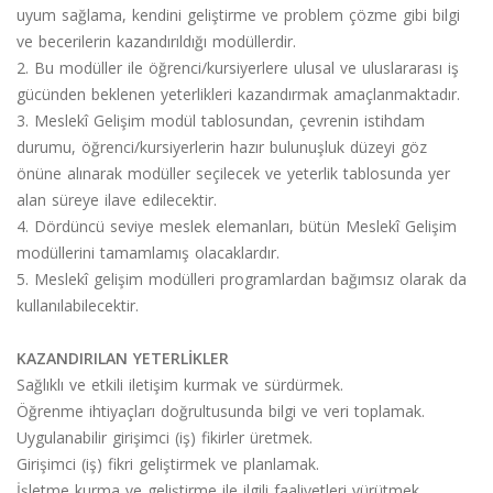
uyum sağlama, kendini geliştirme ve problem çözme gibi bilgi
ve becerilerin kazandırıldığı modüllerdir.
2. Bu modüller ile öğrenci/kursiyerlere ulusal ve uluslararası iş
gücünden beklenen yeterlikleri kazandırmak amaçlanmaktadır.
3. Meslekî Gelişim modül tablosundan, çevrenin istihdam
durumu, öğrenci/kursiyerlerin hazır bulunuşluk düzeyi göz
önüne alınarak modüller seçilecek ve yeterlik tablosunda yer
alan süreye ilave edilecektir.
4. Dördüncü seviye meslek elemanları, bütün Meslekî Gelişim
modüllerini tamamlamış olacaklardır.
5. Meslekî gelişim modülleri programlardan bağımsız olarak da
kullanılabilecektir.
KAZANDIRILAN YETERLİKLER
Sağlıklı ve etkili iletişim kurmak ve sürdürmek.
Öğrenme ihtiyaçları doğrultusunda bilgi ve veri toplamak.
Uygulanabilir girişimci (iş) fikirler üretmek.
Girişimci (iş) fikri geliştirmek ve planlamak.
İşletme kurma ve geliştirme ile ilgili faaliyetleri yürütmek.