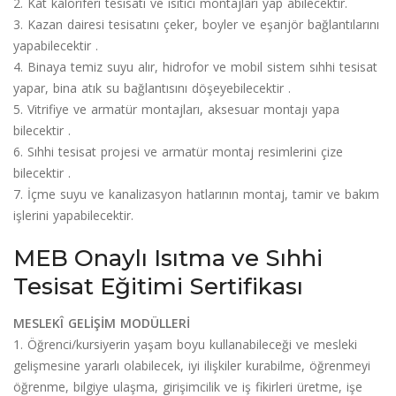
2. Kat kaloriferi tesisatı ve ısıtıcı montajları yap abilecektir.
3. Kazan dairesi tesisatını çeker, boyler ve eşanjör bağlantılarını
yapabilecektir .
4. Binaya temiz suyu alır, hidrofor ve mobil sistem sıhhi tesisat
yapar, bina atık su bağlantısını döşeyebilecektir .
5. Vitrifiye ve armatür montajları, aksesuar montajı yapa
bilecektir .
6. Sıhhi tesisat projesi ve armatür montaj resimlerini çize
bilecektir .
7. İçme suyu ve kanalizasyon hatlarının montaj, tamir ve bakım
işlerini yapabilecektir.
MEB Onaylı Isıtma ve Sıhhi
Tesisat Eğitimi Sertifikası
MESLEKÎ GELİŞİM MODÜLLERİ
1. Öğrenci/kursiyerin yaşam boyu kullanabileceği ve mesleki
gelişmesine yararlı olabilecek, iyi ilişkiler kurabilme, öğrenmeyi
öğrenme, bilgiye ulaşma, girişimcilik ve iş fikirleri üretme, işe