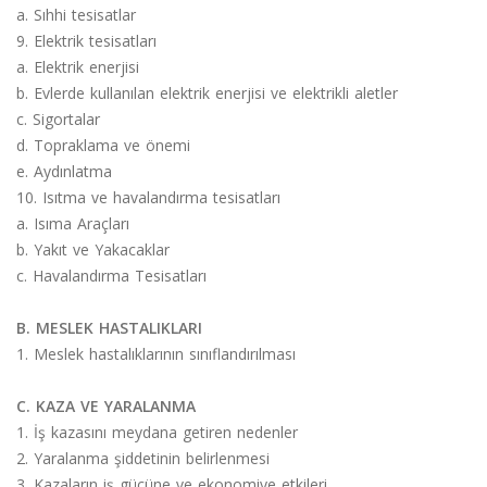
a. Sıhhi tesisatlar
9. Elektrik tesisatları
a. Elektrik enerjisi
b. Evlerde kullanılan elektrik enerjisi ve elektrikli aletler
c. Sigortalar
d. Topraklama ve önemi
e. Aydınlatma
10. Isıtma ve havalandırma tesisatları
a. Isıma Araçları
b. Yakıt ve Yakacaklar
c. Havalandırma Tesisatları
B. MESLEK HASTALIKLARI
1. Meslek hastalıklarının sınıflandırılması
C. KAZA VE YARALANMA
1. İş kazasını meydana getiren nedenler
2. Yaralanma şiddetinin belirlenmesi
3. Kazaların iş gücüne ve ekonomiye etkileri