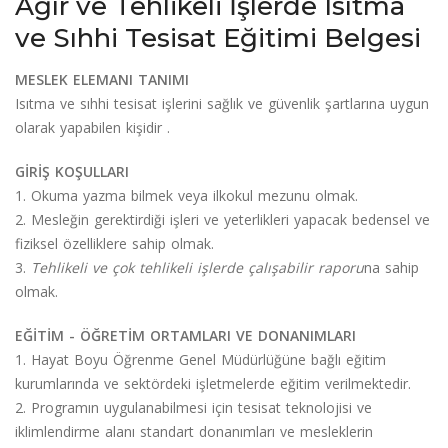
Ağır ve Tehlikeli İşlerde Isıtma
ve Sıhhi Tesisat Eğitimi Belgesi
MESLEK ELEMANI TANIMI
Isıtma ve sıhhi tesisat işlerini sağlık ve güvenlik şartlarına uygun
olarak yapabilen kişidir .
GİRİŞ KOŞULLARI
1. Okuma yazma bilmek veya ilkokul mezunu olmak.
2. Mesleğin gerektirdiği işleri ve yeterlikleri yapacak bedensel ve
fiziksel özelliklere sahip olmak.
3.
Tehlikeli ve çok tehlikeli işlerde çalışabilir raporu
na sahip
olmak.
EĞİTİM - ÖĞRETİM ORTAMLARI VE DONANIMLARI
1. Hayat Boyu Öğrenme Genel Müdürlüğüne bağlı eğitim
kurumlarında ve sektördeki işletmelerde eğitim verilmektedir.
2. Programın uygulanabilmesi için tesisat teknolojisi ve
iklimlendirme alanı standart donanımları ve mesleklerin