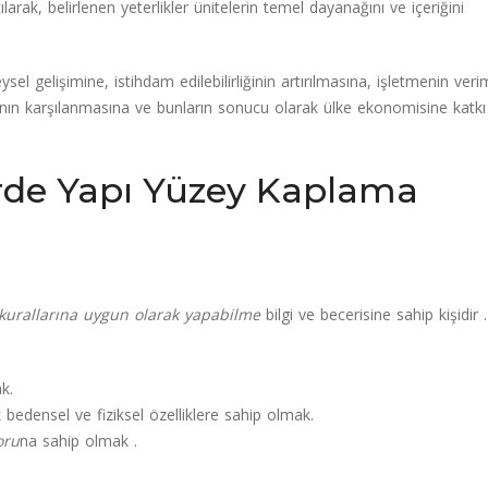
arak, belirlenen yeterlikler ünitelerin temel dayanağını ve içeriğini
l gelişimine, istihdam edilebilirliğinin artırılmasına, işletmenin veriml
acının karşılanmasına ve bunların sonucu olarak ülke ekonomisine katkı
lerde Yapı Yüzey Kaplama
i kurallarına uygun olarak yapabilme
bilgi ve becerisine sahip kişidir .
k.
k bedensel ve fiziksel özelliklere sahip olmak.
oru
na sahip olmak .