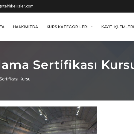
rtehlikeliisler.com
FA
HAKKIMIZDA
KURS KATEGORILERI
KAYIT İŞLEMLER
ama Sertifikası Kurs
ertifikası Kursu