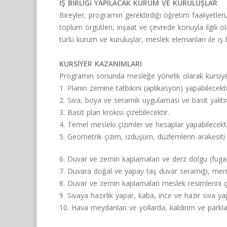
İŞ BİRLİĞİ YAPILACAK KURUM VE KURULUŞLAR
Bireyler, programın gerektirdiği öğretim faaliyetleri
toplum örgütleri, inşaat ve çevrede konuyla ilgili 
türlü kurum ve kuruluşlar, meslek elemanları ile iş bir
KURSİYER KAZANIMLARI
Programın sonunda mesleğe yönelik olarak kursiye
1. Planın zemine tatbikini (aplikasyon) yapabilecekti
2.
Sıva, boya ve seramik uygulaması
ve basit yalıtı
3. Basit plan krokisi çizebilecektir.
4. Temel mesleki çizimler ve hesaplar yapabilecekti
5. Geometrik çizim, izdüşüm, düzlemlerin arakesiti v
6. Duvar ve zemin kaplamaları ve derz dolgu (fuga)
7. Duvara doğal ve yapay taş duvar seramiği, merm
8. Duvar ve zemin kaplamaları meslek resimlerini çi
9. Sıvaya hazırlık yapar, kaba, ince ve hazır sıva ya
10. Hava meydanları ve yollarda, kaldırım ve parkl