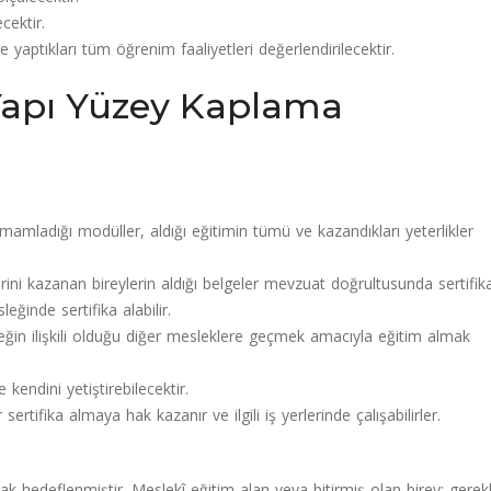
cektir.
yaptıkları tüm öğrenim faaliyetleri değerlendirilecektir.
 Yapı Yüzey Kaplama
mamladığı modüller, aldığı eğitimin tümü ve kazandıkları yeterlikler
ini kazanan bireylerin aldığı belgeler mevzuat doğrultusunda sertifik
eğinde sertifika alabilir.
ğin ilişkili olduğu diğer mesleklere geçmek amacıyla eğitim almak
kendini yetiştirebilecektir.
ertifika almaya hak kazanır ve ilgili iş yerlerinde çalışabilirler.
ak hedeflenmiştir. Meslekî eğitim alan veya bitirmiş olan birey; gerekl