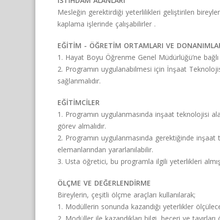
İSTİHDAM ALANLARI
Mesleğin gerektirdiği yeterlilikleri geliştirilen bir
kaplama işlerinde çalışabilirler .
EĞİTİM - ÖĞRETİM ORTAMLARI VE DONANIMLA
1. Hayat Boyu Öğrenme Genel Müdürlüğü’ne bağlı eğ
2. Programın uygulanabilmesi için İnşaat Teknolojis
sağlanmalıdır.
EĞİTİMCİLER
1. Programın uygulanmasında inşaat teknolojisi al
görev almalıdır.
2. Programın uygulanmasında gerektiğinde inşaat t
elemanlarından yararlanılabilir.
3. Usta öğretici, bu programla ilgili yeterlikleri almış
ÖLÇME VE DEĞERLENDİRME
Bireylerin, çeşitli ölçme araçları kullanılarak;
1. Modüllerin sonunda kazandığı yeterlikler ölçülece
2. Modüller ile kazandıkları bilgi, beceri ve tavırları 