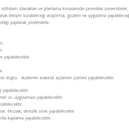
, istihdam olanakları ve planlama konularında çevredeki üniversiteler, 
olarak iletişim kurabileceği araştırma, gözlem ve uygulama yapabileceğ
liği yapılarak yönlendirilir.
r;
r.
m yapabilecektir.
r.
e doğru - düzlemin arakesit açılarının çizimini yapabilecektir.
 yapabilecektir.
er vs. uygulaması yapabilecektir.
zebilecektir .
par. Mozaik, denizlik söve yapabilecektir.
arda kaplama yapabilecektir.