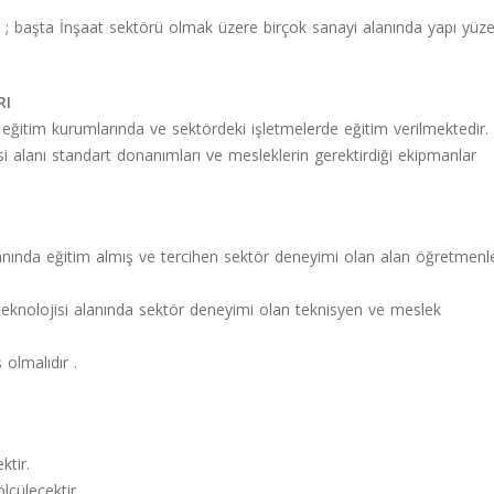
eyler ; başta İnşaat sektörü olmak üzere birçok sanayi alanında yapı yüz
RI
itim kurumlarında ve sektördeki işletmelerde eğitim verilmektedir.
i alanı standart donanımları ve mesleklerin gerektirdiği ekipmanlar
anında eğitim almış ve tercihen sektör deneyimi olan alan öğretmenle
eknolojisi alanında sektör deneyimi olan teknisyen ve meslek
 olmalıdır .
ktir.
ölçülecektir.