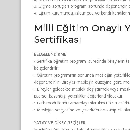
3. Ölçme sonuçları program sonunda değerlendirile
4. Eğitim kurumunda, işletmede ve kendi kendilerine 
Milli Eğitim Onaylı
Sertifikası
BELGELENDİRME
• Sertifika öğretim programı sürecinde bireylerin ta
belgelendirilir.
• Öğretim programının sonunda mesleğin yeterlikler
değerlendirilir. Bireyler mesleğin düzeyine göre mesl
• Bireyler gelecekte meslek değiştirmek veya mesle
isterse, kazandığı yeterlikler değerlendirilecektir.
• Fark modüllerini tamamlayanlar ikinci bir meslekte 
• Mesleğin seviyesine ve yeterliklerine sahip olanlar s
YATAY VE DİKEY GEÇİŞLER
Mesleğe yönelik geniş tabanlı yeterlikler kazandırm