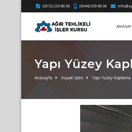
(0312) 229 86 06
(0544) 509 86 06
info@agi
ANASAY
Yapı Yüzey Kapl
Anasayfa
İnşaat İşleri
Yapı Yüzey Kaplama S